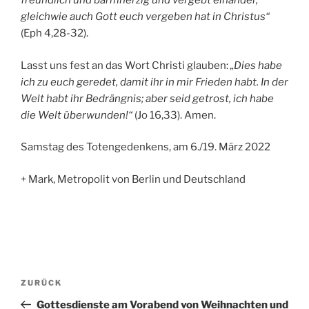
freundlich und barmherzig und vergebt einander,
gleichwie auch Gott euch vergeben hat in Christus“
(Eph 4,28-32).
Lasst uns fest an das Wort Christi glauben:
„Dies habe
ich zu euch geredet, damit ihr in mir Frieden habt. In der
Welt habt ihr Bedrängnis; aber seid getrost, ich habe
die Welt überwunden!“
(Jo 16,33). Amen.
Samstag des Totengedenkens, am 6./19. März 2022
+ Mark, Metropolit von Berlin und Deutschland
Beitrags-
Vorheriger
ZURÜCK
Navigation
Beitrag
Gottesdienste am Vorabend von Weihnachten und