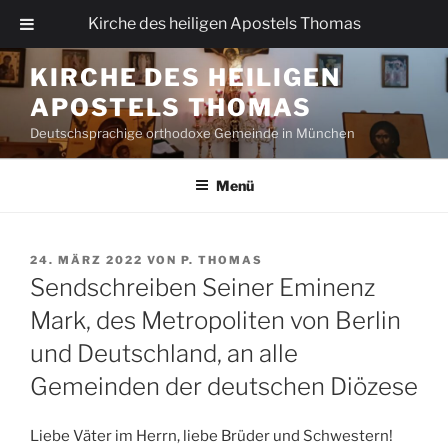
Kirche des heiligen Apostels Thomas
Zum
KIRCHE DES HEILIGEN
Inhalt
APOSTELS THOMAS
springen
Deutschsprachige orthodoxe Gemeinde in München
Menü
VERÖFFENTLICHT
24. MÄRZ 2022
VON
P. THOMAS
AM
Sendschreiben Seiner Eminenz
Mark, des Metropoliten von Berlin
und Deutschland, an alle
Gemeinden der deutschen Diözese
Liebe Väter im Herrn, liebe Brüder und Schwestern!