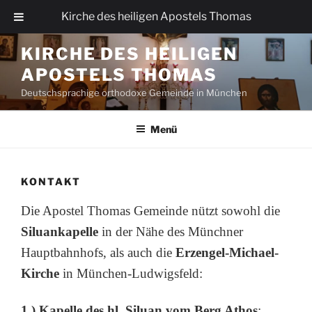
Kirche des heiligen Apostels Thomas
Zum
KIRCHE DES HEILIGEN
Inhalt
APOSTELS THOMAS
springen
Deutschsprachige orthodoxe Gemeinde in München
Menü
KONTAKT
Die Apostel Thomas Gemeinde nützt sowohl die
Siluankapelle
in der Nähe des Münchner
Hauptbahnhofs, als auch die
Erzengel-Michael-
Kirche
in München-Ludwigsfeld:
1.) Kapelle des hl. Siluan vom Berg Athos
: